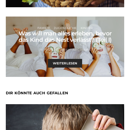
FAMILIE
JUGENDLICHE
KINDER
Was will man alles erleben, bevor
das Kind das Nest verlässt? (Teil I)
19. FEBRUAR 2018
ABC-MAMA
WEITERLESEN
DIR KÖNNTE AUCH GEFALLEN