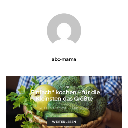
abc-mama
KLEINKINDER
„Einfach“ kochen – für die
Kleinsten das Größte
14. FEBRUAR 2018
ABC-MAMA
WEITERLESEN