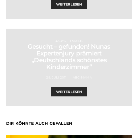
WEITERLESEN
BABYS
FAMILIE
Gesucht – gefunden! Nunas
Expertenjury prämiert
„Deutschlands schönstes
Kinderzimmer“
29. JULI 2011
ABC-MAMA
WEITERLESEN
DIR KÖNNTE AUCH GEFALLEN