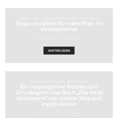
JUGENDLICHE
KINDERGARTENKINDER
SCHULKINDER
Tipps und Ideen für mehr Platz im
Kinderzimmer
27. AUGUST 2012
ABC-MAMA
WEITERLESEN
KINDERGARTENKINDER
SCHULKINDER
Ein vergnüglicher Beitrag zum
Schulbeginn: Das Buch „Der Ernst
des Lebens“ von Sabine Jörg und
Ingrid Kellner
31. AUGUST 2012
ABC-MAMA