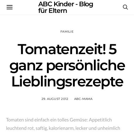
ABC Kinder - Blog
für Eltern
FAMILIE
Tomatenzeit! 5
ganz persönliche
Lieblingsrezepte
29. AUGUST 2012
ABC-MAMA
Tomaten sind einfach ein tolles Gemüse: Appetitlich
leuchtend rot, saftig, kalorienarm, lecker und unheimlich