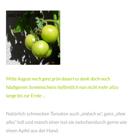
Mitte August noch ganz grün dauert es dank doch noch
häufigerem Sonnenscheins hoffentlich nun nicht mehr allzu
lange bis zur Ernte …
Natürlich schmecken Tomaten auch
„einfach so“
, ganz
„ohne
alles“
toll und manch einer isst sie zwischendurch gerne wie
einen Apfel aus der Hand.