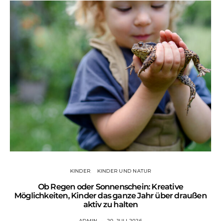
KINDER
KINDER UND NATUR
Ob Regen oder Sonnenschein: Kreative
Wa
Möglichkeiten, Kinder das ganze Jahr über draußen
aktiv zu halten
ADMIN
20. JULI 2026