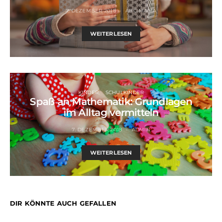
7. DEZEMBER 2018
ABC-MAMA
WEITERLESEN
KINDER
SCHULKINDER
Spaß an Mathematik: Grundlagen
im Alltag vermitteln
7. DEZEMBER 2018
ADMIN
WEITERLESEN
DIR KÖNNTE AUCH GEFALLEN