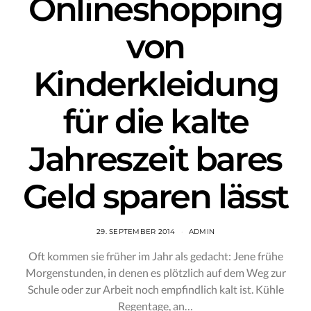
Onlineshopping
von
Kinderkleidung
für die kalte
Jahreszeit bares
Geld sparen lässt
29. SEPTEMBER 2014
ADMIN
Oft kommen sie früher im Jahr als gedacht: Jene frühe
Morgenstunden, in denen es plötzlich auf dem Weg zur
Schule oder zur Arbeit noch empfindlich kalt ist. Kühle
Regentage, an…