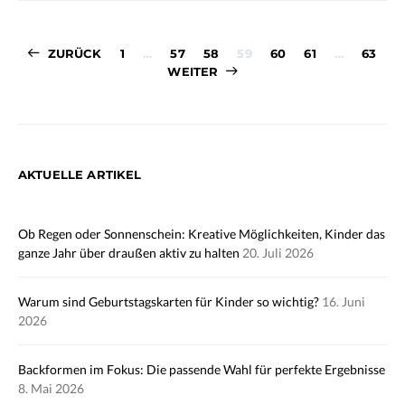
Seitennummer
ZURÜCK
1
…
57
58
59
60
61
…
63
WEITER
der
Beiträge
AKTUELLE ARTIKEL
Ob Regen oder Sonnenschein: Kreative Möglichkeiten, Kinder das
ganze Jahr über draußen aktiv zu halten
20. Juli 2026
Warum sind Geburtstagskarten für Kinder so wichtig?
16. Juni
2026
Backformen im Fokus: Die passende Wahl für perfekte Ergebnisse
8. Mai 2026