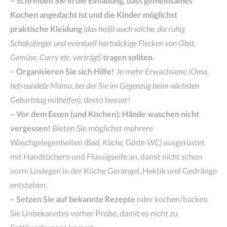
– Schreiben Sie in die Einladung, dass gemeinsames
Kochen angedacht ist und die Kinder möglichst
praktische Kleidung
(das heißt auch solche, die ruhig
Schokofinger und eventuell hartnäckige Flecken von Obst,
Gemüse, Curry etc. verträgt)
tragen sollten.
– Organisieren Sie sich Hilfe!
Je mehr Erwachsene
(Oma,
befreundete Mama, bei der Sie im Gegenzug beim nächsten
Geburtstag mithelfen)
, desto besser!
– Vor dem Essen (und Kochen): Hände waschen nicht
vergessen!
Bieten Sie möglichst mehrere
Waschgelegenheiten
(Bad, Küche, Gäste-WC)
ausgerüstet
mit Handtüchern und Flüssigseife an, damit nicht schon
vorm Loslegen in der Küche Gerangel, Hektik und Gedränge
entstehen.
– Setzen Sie auf bekannte Rezepte
oder kochen/backen
Sie Unbekanntes vorher Probe, damit es nicht zu