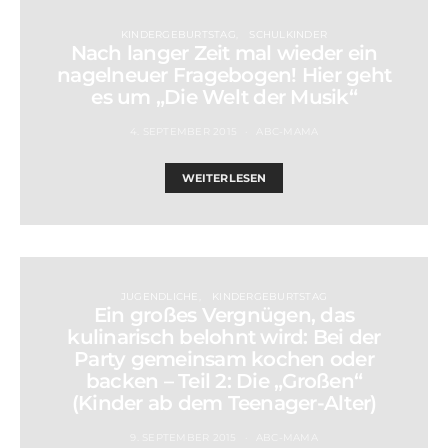
KINDERGEBURTSTAG
SCHULKINDER
Nach langer Zeit mal wieder ein
nagelneuer Fragebogen! Hier geht
es um „Die Welt der Musik“
4. SEPTEMBER 2015
ABC-MAMA
WEITERLESEN
JUGENDLICHE
KINDERGEBURTSTAG
Ein großes Vergnügen, das
kulinarisch belohnt wird: Bei der
Party gemeinsam kochen oder
backen – Teil 2: Die „Großen“
(Kinder ab dem Teenager-Alter)
9. SEPTEMBER 2015
ABC-MAMA