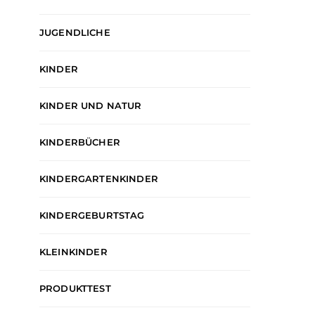
KINDER
KINDERGARTENKINDER
FAMILIE
KINDERGA
JUGENDLICHE
KLEINKINDER
So findet man die 
Bei Holzspielzeug gibt es die
Nachhaltigkeit inklusive
KINDER
ADMIN
24. FEB
ADMIN
14. OKTOBER 2022
KINDER UND NATUR
KINDERBÜCHER
KINDERGARTENKINDER
KINDERGEBURTSTAG
KLEINKINDER
PRODUKTTEST