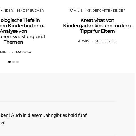
KINDER
KINDERBÜCHER
FAMILIE
KINDERGARTENKINDER
ologische Tiefe in
Kreativität von
en Kinderbüchern:
Kindergartenkindern fördern:
Analyse von
Tipps für Eltern
terentwicklung und
Themen
ADMIN
26. JULI 2023
MIN
6. MAI 2024
ben! Auch in diesem Jahr gibt es bald fünf
her