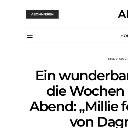
A
ABONNIEREN
HO
KINDERBÜC
Ein wunderbar
die Wochen 
Abend: „Millie 
von Dag