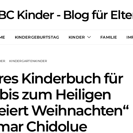
BC Kinder - Blog für Elte
ME
KINDERGEBURTSTAG
KINDER
FAMILIE
IM
HER
KINDERGARTENKINDER
es Kinderbuch für
bis zum Heiligen
feiert Weihnachten“
mar Chidolue